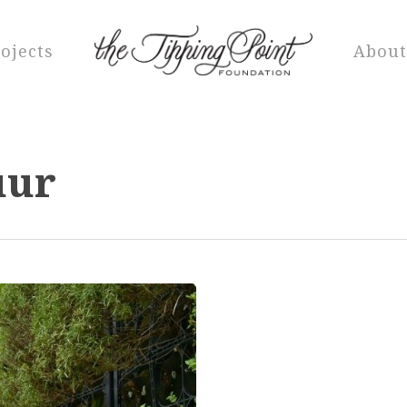
ojects
About
uur