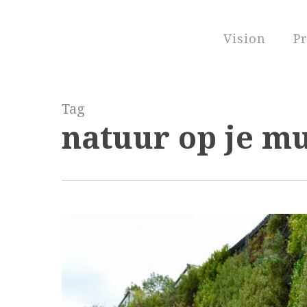
Skip
to
Vision
Pr
main
content
Tag
natuur op je m